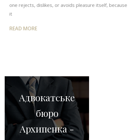
one rejects, dislikes, or avoids pleasure itself, because
it
READ MORE
Адвокатське
бюро
Архипенка -