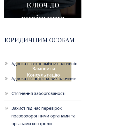
ключ до
вирішення
Ваших
ЮРИДИЧНИМ ОСОБАМ
проблем
Адвокат з економічних злочинів
Замовити
Консультацію
Адвокат із податкових злочинів
Стягнення заборгованості
Захист під час перевірок
правоохоронними органами та
органами контролю