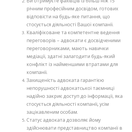
Ви отримуєте фахівців із більш ніж 15
річним професійним досвідом, готових
відповісти на будь-яке питання, що
стосується діяльності Вашої компанії.
Кваліфіковане та компетентне ведення
переговорів – адвокати є досвідченими
переговорниками, мають навички
медіації, здатні залагодити будь-який
конфлікт із найменшими втратами для
компанії.
Захищеність адвоката гарантією
непорушності адвокатської таємниці
надійно закриє доступ до інформації, яка
стосується діяльності компанії
,
усім
зацікавленим особам.
Статус адвоката дозволяє йому
здійснювати представництво компанії в