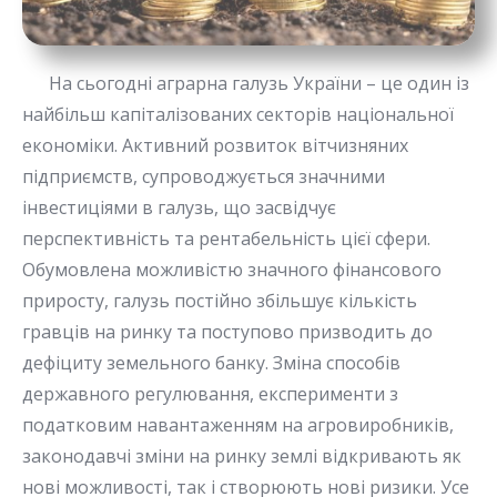
На сьогодні аграрна галузь України – це один із
найбільш капіталізованих секторів національної
економіки. Активний розвиток вітчизняних
підприємств, супроводжується значними
інвестиціями в галузь, що засвідчує
перспективність та рентабельність цієї сфери.
Обумовлена можливістю значного фінансового
приросту, галузь постійно збільшує кількість
гравців на ринку та поступово призводить до
дефіциту земельного банку. Зміна способів
державного регулювання, експерименти з
податковим навантаженням на агровиробників,
законодавчі зміни на ринку землі відкривають як
нові можливості, так і створюють нові ризики. Усе