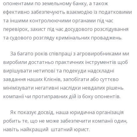
опонентами по земельному банку, а також
ефективно забезпечують взаємодію із податковими
та іншими контролюючими органами під час
перевірок, захист під час досудового розслідування
та судового розгляду кримінальних проваджень.
За багато років співпраці з агровиробниками ми
виробили достатньо практичних інструментів щоб
вирішувати нетипові та подекуди надскладні
завдання наших Клієнів, запобігати або суттєво
мінімізувати негативні наслідки невдалих рішень
компанії чи протиправних дій із боку опонентів.
Як показує досвід, наша юридична організація
робить те, що не може забезпечити компанії один,
навіть найкращий штатний юрист.