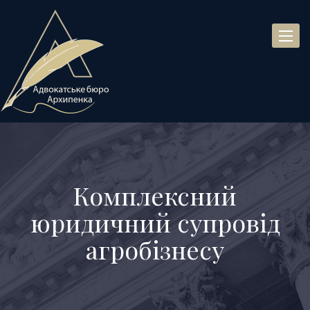
Toggl
naviga
Комплексний
юридичний супровід
агробізнесу